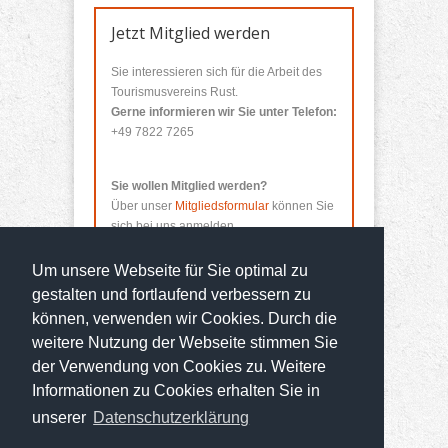
Jetzt Mitglied werden
Sie interessieren sich für die Arbeit des
Tourismusvereins Rust.
Gerne informieren wir Sie unter Telefon:
+49 7822 7265
Sie wollen Mitglied werden?
Über unser
Mitgliedsformular
können Sie
sich bei uns anmelden.
Um unsere Webseite für Sie optimal zu
gestalten und fortlaufend verbessern zu
können, verwenden wir Cookies. Durch die
weitere Nutzung der Webseite stimmen Sie
der Verwendung von Cookies zu. Weitere
Informationen zu Cookies erhalten Sie in
© 2014 Tourismusverein Rust
unserer
Datenschutzerklärung
Entwickelt von
kreativo Media