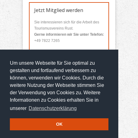
Jetzt Mitglied werden
Sie interessieren sich für die Arbeit des
Tourismusvereins Rust.
Gerne informieren wir Sie unter Telefon:
+49 7822 7265
Sie wollen Mitglied werden?
Um unsere Webseite für Sie optimal zu
Über unser
Mitgliedsformular
können Sie
sich bei uns anmelden.
gestalten und fortlaufend verbessern zu
können, verwenden wir Cookies. Durch die
weitere Nutzung der Webseite stimmen Sie
der Verwendung von Cookies zu. Weitere
Informationen zu Cookies erhalten Sie in
unserer
Datenschutzerklärung
OK
© 2014 Tourismusverein Rust
Entwickelt von
kreativo Media