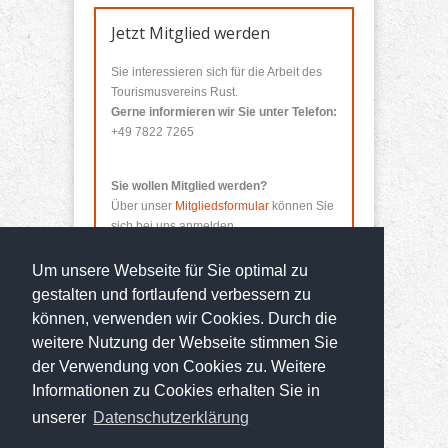
Jetzt Mitglied werden
Sie interessieren sich für die Arbeit des
Tourismusvereins Rust.
Gerne informieren wir Sie unter Telefon:
+49 7822 7265
Sie wollen Mitglied werden?
Über unser
Mitgliedsformular
können Sie
sich bei uns anmelden.
Um unsere Webseite für Sie optimal zu
gestalten und fortlaufend verbessern zu
können, verwenden wir Cookies. Durch die
weitere Nutzung der Webseite stimmen Sie
der Verwendung von Cookies zu. Weitere
Informationen zu Cookies erhalten Sie in
© 2014 Tourismusverein Rust
unserer
Datenschutzerklärung
Entwickelt von
kreativo Media