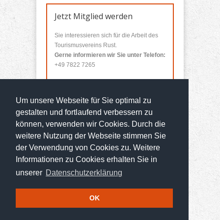
Jetzt Mitglied werden
Sie interessieren sich für die Arbeit des
Tourismusvereins Rust.
Gerne informieren wir Sie unter Telefon:
+49 7822 7265
Sie wollen Mitglied werden?
Um unsere Webseite für Sie optimal zu
Über unser
Mitgliedsformular
können Sie
sich bei uns anmelden.
gestalten und fortlaufend verbessern zu
können, verwenden wir Cookies. Durch die
weitere Nutzung der Webseite stimmen Sie
der Verwendung von Cookies zu. Weitere
Informationen zu Cookies erhalten Sie in
unserer
Datenschutzerklärung
OK
© 2014 Tourismusverein Rust
Entwickelt von
kreativo Media