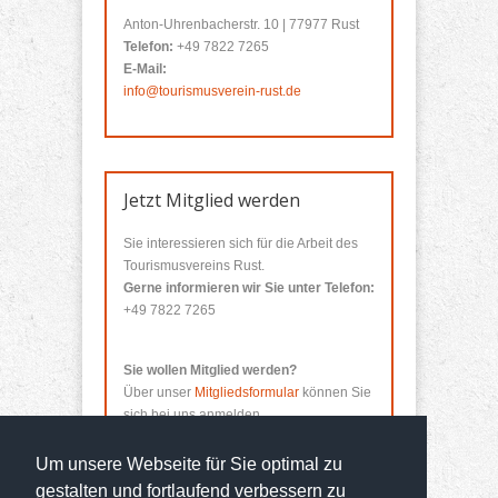
Anton-Uhrenbacherstr. 10 | 77977 Rust
Telefon:
+49 7822 7265
E-Mail:
info@tourismusverein-rust.de
Jetzt Mitglied werden
Sie interessieren sich für die Arbeit des
Tourismusvereins Rust.
Gerne informieren wir Sie unter Telefon:
+49 7822 7265
Sie wollen Mitglied werden?
Über unser
Mitgliedsformular
können Sie
sich bei uns anmelden.
Um unsere Webseite für Sie optimal zu
gestalten und fortlaufend verbessern zu